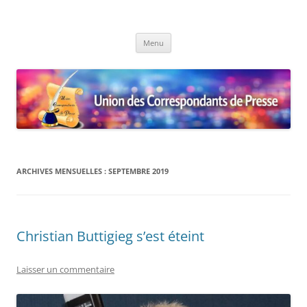
Union des Correspondants de
Le site des Correspondants de Presse
Aller
Presse
Menu
au
contenu
ARCHIVES MENSUELLES :
SEPTEMBRE 2019
Christian Buttigieg s’est éteint
Laisser un commentaire