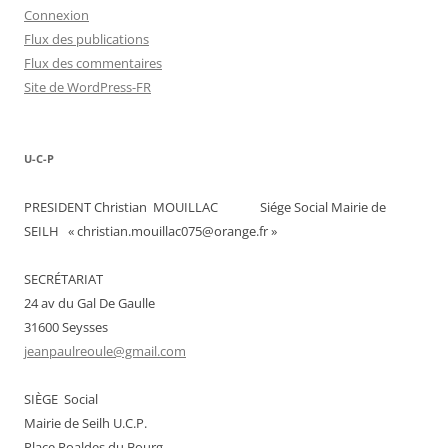
Connexion
Flux des publications
Flux des commentaires
Site de WordPress-FR
U-C-P
PRESIDENT Christian MOUILLAC Siége Social Mairie de
SEILH « christian.mouillac075@orange.fr »
SECRÉTARIAT
24 av du Gal De Gaulle
31600 Seysses
jeanpaulreoule@gmail.com
SIÈGE Social
Mairie de Seilh U.C.P.
Place Roaldes du Bourg