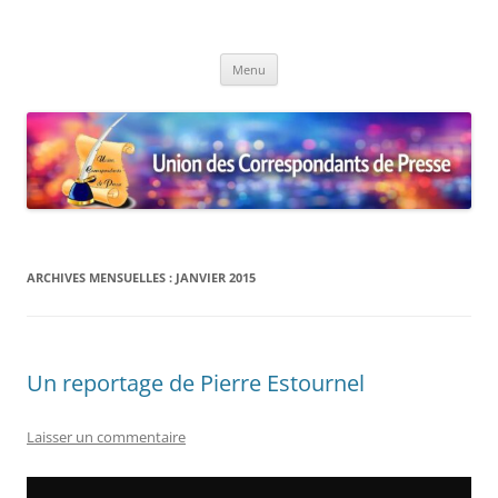
Union des Correspondants de
Le site des Correspondants de Presse
Aller
Presse
Menu
au
contenu
ARCHIVES MENSUELLES :
JANVIER 2015
Un reportage de Pierre Estournel
Laisser un commentaire