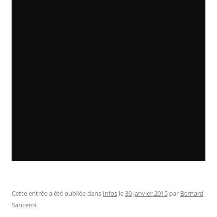
Cette entrée a été publiée dans
Infos
le
30 janvier 2015
par
Bernard
Sancerni
.