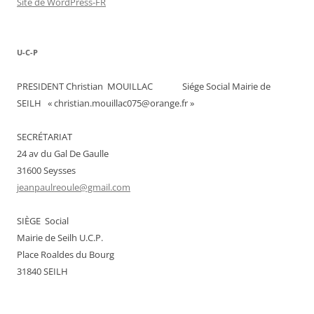
Site de WordPress-FR
U-C-P
PRESIDENT Christian MOUILLAC Siége Social Mairie de
SEILH « christian.mouillac075@orange.fr »
SECRÉTARIAT
24 av du Gal De Gaulle
31600 Seysses
jeanpaulreoule@gmail.com
SIÈGE Social
Mairie de Seilh U.C.P.
Place Roaldes du Bourg
31840 SEILH