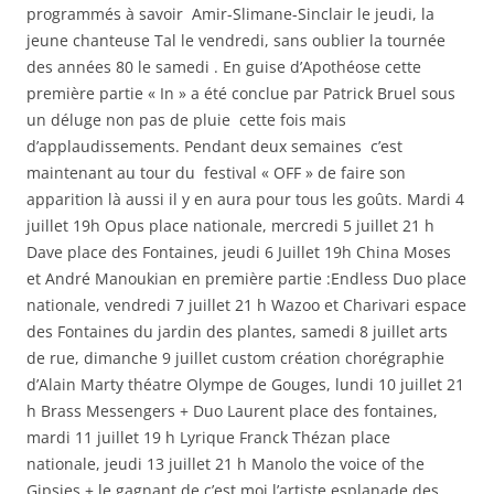
programmés à savoir Amir-Slimane-Sinclair le jeudi, la
jeune chanteuse Tal le vendredi, sans oublier la tournée
des années 80 le samedi . En guise d’Apothéose cette
première partie « In » a été conclue par Patrick Bruel sous
un déluge non pas de pluie cette fois mais
d’applaudissements. Pendant deux semaines c’est
maintenant au tour du festival « OFF » de faire son
apparition là aussi il y en aura pour tous les goûts. Mardi 4
juillet 19h Opus place nationale, mercredi 5 juillet 21 h
Dave place des Fontaines, jeudi 6 Juillet 19h China Moses
et André Manoukian en première partie :Endless Duo place
nationale, vendredi 7 juillet 21 h Wazoo et Charivari espace
des Fontaines du jardin des plantes, samedi 8 juillet arts
de rue, dimanche 9 juillet custom création chorégraphie
d’Alain Marty théatre Olympe de Gouges, lundi 10 juillet 21
h Brass Messengers + Duo Laurent place des fontaines,
mardi 11 juillet 19 h Lyrique Franck Thézan place
nationale, jeudi 13 juillet 21 h Manolo the voice of the
Gipsies + le gagnant de c’est moi l’artiste esplanade des