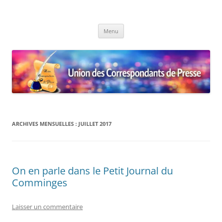
Union des Correspondants de
Le site des Correspondants de Presse
Aller
Presse
Menu
au
contenu
ARCHIVES MENSUELLES :
JUILLET 2017
On en parle dans le Petit Journal du
Comminges
Laisser un commentaire