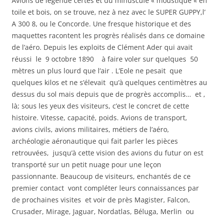
Avions de légende certes et du minuscule « moustique « en
toile et bois, on se trouve, nez à nez avec le SUPER GUPPY,l’
A 300 8, ou le Concorde. Une fresque historique et des
maquettes racontent les progrès réalisés dans ce domaine
de l’aéro. Depuis les exploits de Clément Ader qui avait
réussi le 9 octobre 1890 à faire voler sur quelques 50
mètres un plus lourd que l’air . L’Eole ne pesait que
quelques kilos et ne s’élevait qu’à quelques centimètres au
dessus du sol mais depuis que de progrès accomplis… et ,
là; sous les yeux des visiteurs, c’est le concret de cette
histoire. Vitesse, capacité, poids. Avions de transport,
avions civils, avions militaires, métiers de l’aéro,
archéologie aéronautique qui fait parler les pièces
retrouvées, jusqu’à cette vision des avions du futur on est
transporté sur un petit nuage pour une leçon
passionnante. Beaucoup de visiteurs, enchantés de ce
premier contact vont compléter leurs connaissances par
de prochaines visites et voir de près Magister, Falcon,
Crusader, Mirage, Jaguar, Nordatlas, Béluga, Merlin ou