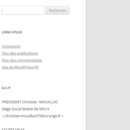
Rechercher :
LIENS UTILES
Connexion
Flux des publications
Flux des commentaires
Site de WordPress-FR
U-C-P
PRESIDENT Christian MOUILLAC
Siége Social Mairie de SEILH
« christian.mouillac075@orange.fr »
SECRÉTARIAT