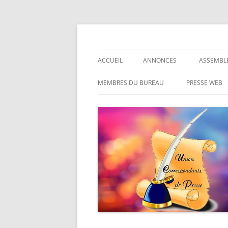
Le site des Correspondants de Presse
Union des Correspo
ACCUEIL
ANNONCES
ASSEMBL
GÉRARD SÈNES
MEMBRES DU BUREAU
PRESSE WEB
JEAN YVES DUVAL ÉCRIVAIN