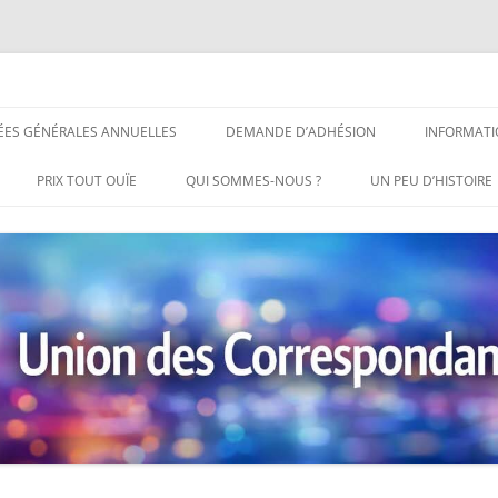
ndants de Presse
Aller
au
ÉES GÉNÉRALES ANNUELLES
DEMANDE D’ADHÉSION
INFORMATI
contenu
PRIX TOUT OUÏE
QUI SOMMES-NOUS ?
UN PEU D’HISTOIRE
PRIX TOUT OUÏE 2014
PRIX TOUT OUÏE 2016
PRIX TOUT OUÏE 2017