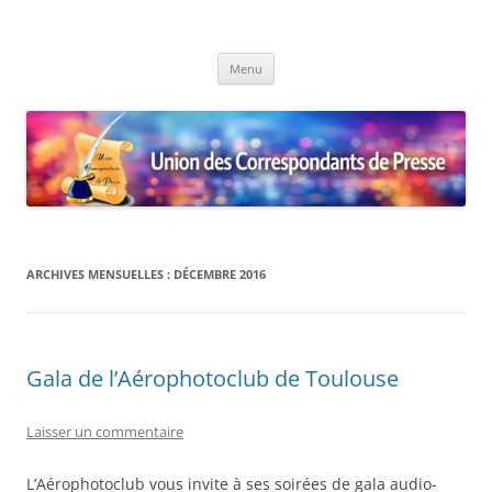
Union des Correspondants de
Le site des Correspondants de Presse
Aller
Presse
Menu
au
contenu
ARCHIVES MENSUELLES :
DÉCEMBRE 2016
Gala de l’Aérophotoclub de Toulouse
Laisser un commentaire
L’Aérophotoclub vous invite à ses soirées de gala audio-