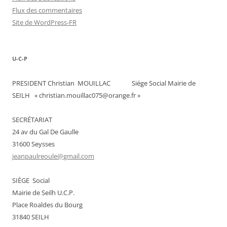
Flux des commentaires
Site de WordPress-FR
U-C-P
PRESIDENT Christian MOUILLAC Siége Social Mairie de
SEILH « christian.mouillac075@orange.fr »
SECRÉTARIAT
24 av du Gal De Gaulle
31600 Seysses
jeanpaulreoule@gmail.com
SIÈGE Social
Mairie de Seilh U.C.P.
Place Roaldes du Bourg
31840 SEILH