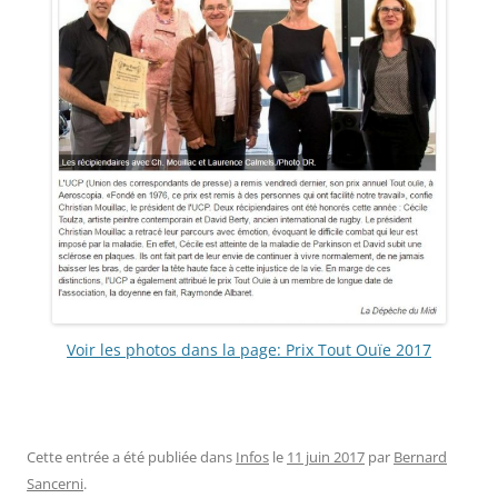
Voir les photos dans la page: Prix Tout Ouïe 2017
Cette entrée a été publiée dans
Infos
le
11 juin 2017
par
Bernard
Sancerni
.