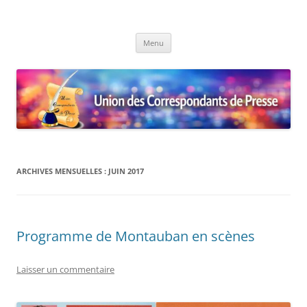
Union des Correspondants de
Le site des Correspondants de Presse
Aller
Presse
Menu
au
contenu
ARCHIVES MENSUELLES :
JUIN 2017
Programme de Montauban en scènes
Laisser un commentaire