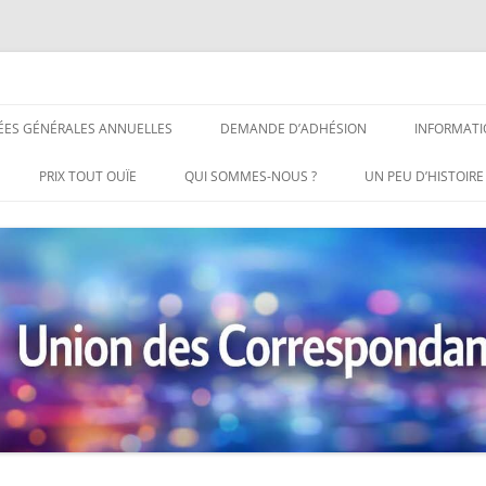
ndants de Presse
Aller
au
ÉES GÉNÉRALES ANNUELLES
DEMANDE D’ADHÉSION
INFORMATI
contenu
PRIX TOUT OUÏE
QUI SOMMES-NOUS ?
UN PEU D’HISTOIRE
PRIX TOUT OUÏE 2014
PRIX TOUT OUÏE 2016
PRIX TOUT OUÏE 2017