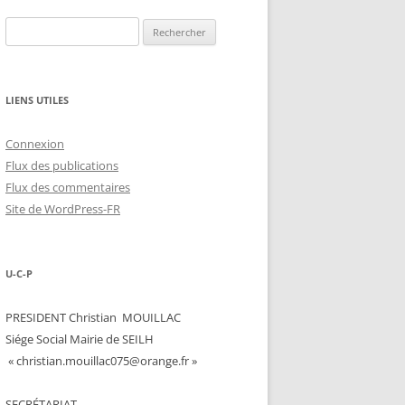
Rechercher :
LIENS UTILES
Connexion
Flux des publications
Flux des commentaires
Site de WordPress-FR
U-C-P
PRESIDENT Christian MOUILLAC
Siége Social Mairie de SEILH
« christian.mouillac075@orange.fr »
SECRÉTARIAT