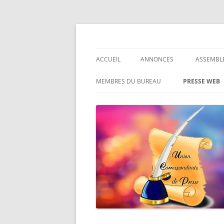
Le site des Correspondants de Presse
Union des Correspo
ACCUEIL
ANNONCES
ASSEMBL
GÉRARD SÈNES
MEMBRES DU BUREAU
PRESSE WEB
JEAN YVES DUVAL ÉCRIVAIN