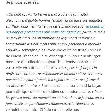
de photos soignées.
« On peut couvrir la kermesse, et à côté de ça, traiter
d’économie, d’égalité homme-femme, j’ai pu faire des enquêtes
sur l’environnement (telle que cette pleine page sur
la pollution
des nappes phréatiques aux pesticides agricoles
, plusieurs mois
de travail, ndlr), les attributions de logements sociaux ou
l’accessibilité des bâtiments publics aux personnes à mobilité
réduite »
, témoigne ainsi avec une certaine fierté une CLP
de Ouest-France en Loire-Atlantique, Alina Holsenburger,
membre du collectif et aujourd’hui démissionnaire. En
2019, elle en a tiré 6 500 euros.
« Les gens ne font pas la
différence entre un correspondant et un journaliste, si ce n’est
que moi, il n’y aura jamais ma signature… c’est une forme de
servitude volontaire. »
Sur le terrain, ils sont aussi la façade
journalistique de leur quotidien ou hebdomadaire.
« Pour
les gens, à partir du moment où on écrit dans le journal, on est
journaliste, on fait d’ailleurs tampon avec la rédaction »
,
complète une autre CLP du collectif elle aussi