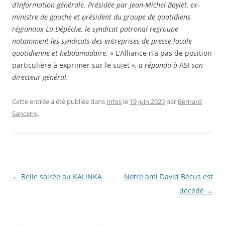
d’information générale. Présidée par Jean-Michel Baylet, ex-
ministre de gauche et président du groupe de quotidiens
régionaux La Dépêche, le syndicat patronal regroupe
notamment les syndicats des entreprises de presse locale
quotidienne et hebdomadaire.
« L’Alliance n’a pas de position
particulière à exprimer sur le sujet »
, a répondu à
ASI
son
directeur général.
Cette entrée a été publiée dans
Infos
le
19 juin 2020
par
Bernard
Sancerni
.
Navigation
←
Belle soirée au KALINKA
Notre ami David Bécus est
des
décédé
→
articles