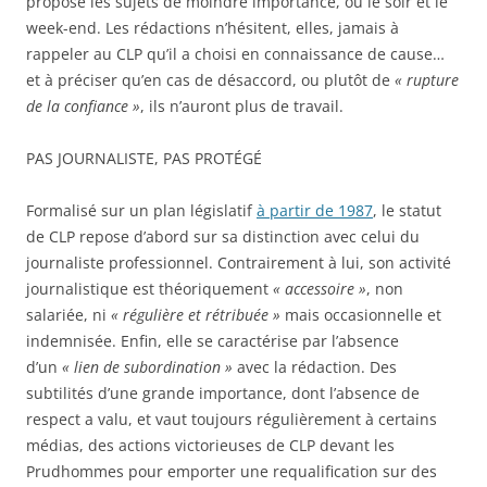
propose les sujets de moindre importance, ou le soir et le
week-end. Les rédactions n’hésitent, elles, jamais à
rappeler au CLP qu’il a choisi en connaissance de cause…
et à préciser qu’en cas de désaccord, ou plutôt de
« rupture
de la confiance »
, ils n’auront plus de travail.
PAS JOURNALISTE, PAS PROTÉGÉ
Formalisé sur un plan législatif
à partir de 1987
, le statut
de CLP repose d’abord sur sa distinction avec celui du
journaliste professionnel. Contrairement à lui, son activité
journalistique est théoriquement
« accessoire »
, non
salariée, ni
« régulière et rétribuée »
mais occasionnelle et
indemnisée. Enfin, elle se caractérise par l’absence
d’un
« lien de subordination »
avec la rédaction. Des
subtilités d’une grande importance, dont l’absence de
respect a valu, et vaut toujours régulièrement à certains
médias, des actions victorieuses de CLP devant les
Prudhommes pour emporter une requalification sur des